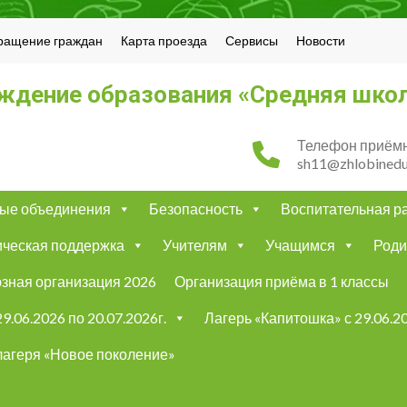
ращение граждан
Карта проезда
Сервисы
Новости
ждение образования «Средняя школ
Телефон приёмн
sh11@zhlobinedu
ые объединения
Безопасность
Воспитательная р
ическая поддержка
Учителям
Учащимся
Роди
зная организация 2026
Организация приёма в 1 классы
9.06.2026 по 20.07.2026г.
Лагерь «Капитошка» с 29.06.20
лагеря «Новое поколение»