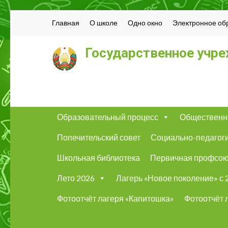
Главная
О школе
Одно окно
Электронное об
Государственное учре
Образовательный процесс
Общественн
Попечительский совет
Социально-педагог
Школьная библиотека
Первичная профсою
Лето 2026
Лагерь «Новое поколение» с 2
Фотоотчёт лагеря «Капитошка»
Фотоотчёт 