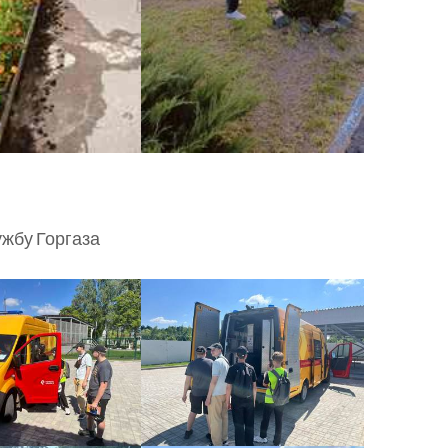
жбу Горгаза