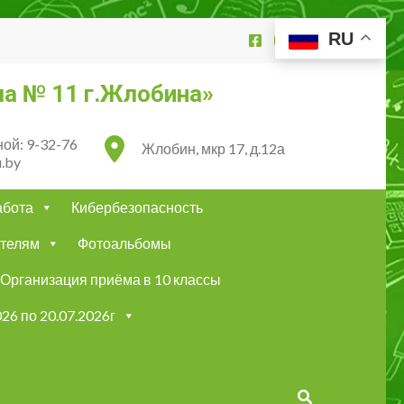
RU
а № 11 г.Жлобина»
ой: 9-32-76
Жлобин, мкр 17, д.12а
.by
абота
Кибербезопасность
телям
Фотоальбомы
Организация приёма в 10 классы
26 по 20.07.2026г