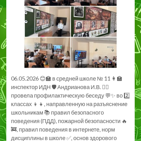
06.05.2026 😊🏫 в средней школе № 11 👩‍🏫
инспектор ИДН 🛡️ Андрианова И.В. 👮‍♀️
провела профилактическую беседу 💬✨ во 2️⃣
классах 👦👧, направленную на разъяснение
школьникам 📚 правил безопасного
поведения (ПДД), пожарной безопасности 🔥
🚒, правил поведения в интернете, норм
дисциплины в школе ✅, основ здорового