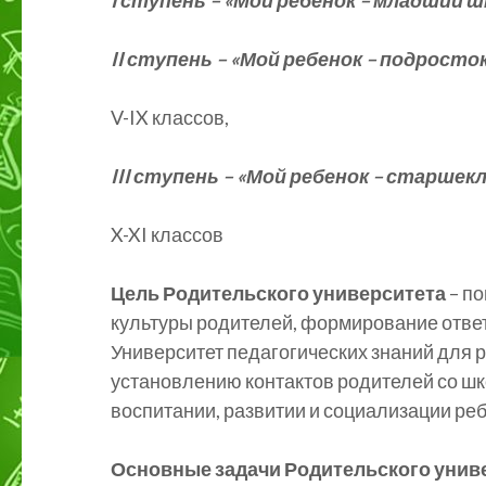
I ступень – «Мой ребенок – младший 
II ступень – «Мой ребенок – подросто
V-IX классов,
III ступень – «Мой ребенок – старшек
X-XI классов
Цель Родительского университета
– по
культуры родителей, формирование ответ
Университет педагогических знаний для 
установлению контактов родителей со шк
воспитании, развитии и социализации реб
Основные задачи Родительского униве