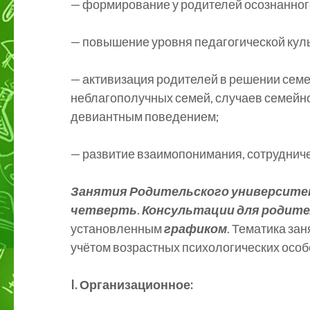
— формирование у родителей осознанног
— повышение уровня педагогической кул
— активизация родителей в решении сем
неблагополучных семей, случаев семейно
девиантным поведением;
— развитие взаимопонимания, сотрудниче
Занятия Родительского университ
четверть
.
Консультации для родит
установленным
графиком
. Тематика за
учётом возрастных психологических особ
I. Организационное: