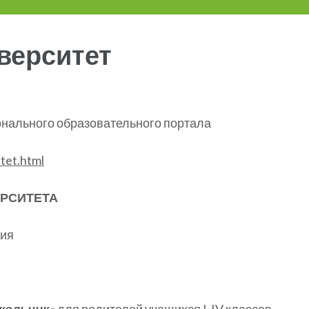
верситет
онального образовательного портала
itet.html
ЕРСИТЕТА
ния