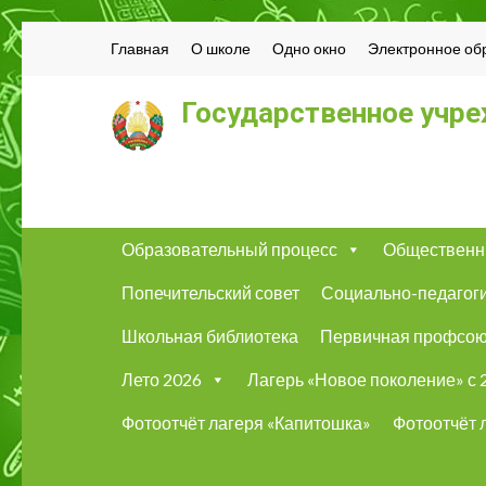
Главная
О школе
Одно окно
Электронное об
Государственное учре
Образовательный процесс
Общественн
Попечительский совет
Социально-педагог
Школьная библиотека
Первичная профсою
Лето 2026
Лагерь «Новое поколение» с 2
Фотоотчёт лагеря «Капитошка»
Фотоотчёт 