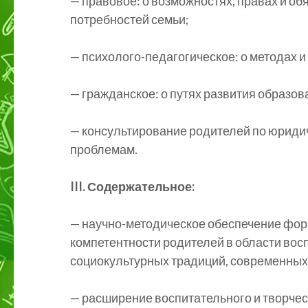
— правовое: о возможностях, правах и о
потребностей семьи;
— психолого-педагогическое: о методах и
— гражданское: о путях развития образов
— консультирование родителей по юридич
проблемам.
III. Содержательное:
— научно-методическое обеспечение фор
компетентности родителей в области восп
социокультурных традиций, современных
— расширение воспитательного и творчес