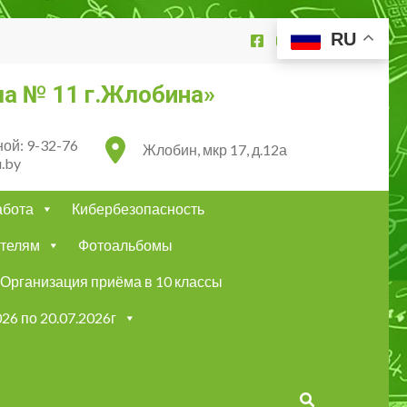
RU
а № 11 г.Жлобина»
ой: 9-32-76
Жлобин, мкр 17, д.12а
.by
абота
Кибербезопасность
телям
Фотоальбомы
Организация приёма в 10 классы
26 по 20.07.2026г