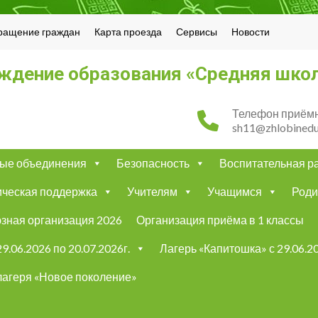
ращение граждан
Карта проезда
Сервисы
Новости
ждение образования «Средняя школ
Телефон приёмн
sh11@zhlobinedu
ые объединения
Безопасность
Воспитательная р
ическая поддержка
Учителям
Учащимся
Роди
зная организация 2026
Организация приёма в 1 классы
9.06.2026 по 20.07.2026г.
Лагерь «Капитошка» с 29.06.20
лагеря «Новое поколение»