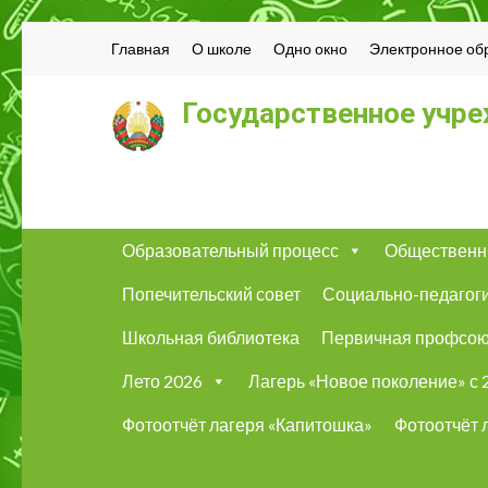
Главная
О школе
Одно окно
Электронное об
Государственное учре
Образовательный процесс
Общественн
Попечительский совет
Социально-педагог
Школьная библиотека
Первичная профсою
Лето 2026
Лагерь «Новое поколение» с 2
Фотоотчёт лагеря «Капитошка»
Фотоотчёт 