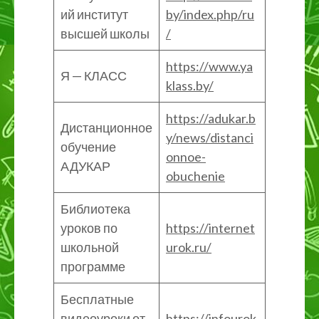
ий институт
by/index.php/ru
высшей школы
/
https://www.ya
Я — КЛАСС
klass.by/
https://adukar.b
Дистанционное
y/news/distanci
обучение
onnoe-
АДУКАР
obuchenie
Библиотека
уроков по
https://internet
школьной
urok.ru/
программе
Бесплатные
видеоуроки от
https://infourok