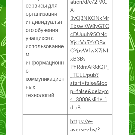
ation/d/e/2PAC
сервисы для
X-
организации
1vQ3NKONkMr
индивидуальн
EbswKW8yGTO
ого обучения
cDUuuh95ONc
учащихся с
XjscVa5YxOBx
использование
OYpvWfwX7jNI
м
xB3Bs-
информационн
PhRdmAf8dQP_
о-
_TELL/pub?
коммуникацион
start=false&loo
ных
p=false&delaym
технологий
s=3000&slide=i
d.p8
https://e-
aversev.by/?