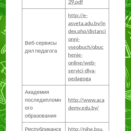
29.pdf
http://e-
asveta.adu.by/in
dex.php/distanci
onni-
Веб-сервисы
vseobuch/obuc
дял педагога
henie-
online/web-
servici-dlya-
pedagoga
Академия
последипломн
http://www.aca
ого
demy.edu.by/
образования
Республиканск
http://nihe.bsu.