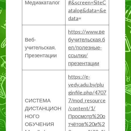
Медиакаталог
#&screen=SiteC
atalog&data=&e
data
=
https://www.ве
Веб-
бучительская.б
учительская.
ел/полезные-
Презентации
ссылки/
презентации
https://e-
vedy.adu.by/plu
ginfile.php/4707
СИСТЕМА
7/mod_resource
ДИСТАНЦИОН
/content/1/
НОГО
Просмотр%20о
ОБУЧЕНИЯ
тчётов%20и%2