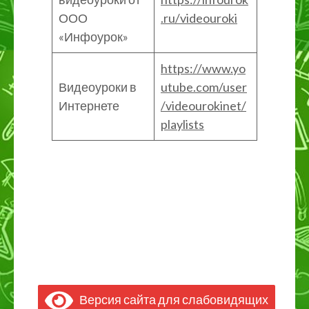
ООО
.ru/videouroki
«Инфоурок»
https://www.yo
Видеоуроки в
utube.com/user
Интернете
/videourokinet/
playlists
Версия сайта для слабовидящих