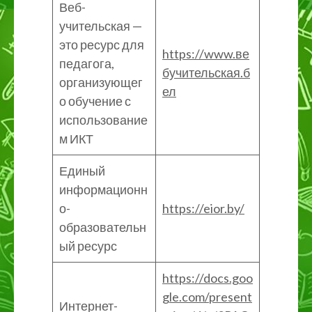
Веб-
учительская —
это ресурс для
https://www.ве
педагога,
бучительская.б
организующег
ел
о обучение с
использование
м ИКТ
Единый
информационн
о-
https://eior.by/
образовательн
ый ресурс
https://docs.goo
gle.com/present
Интернет-