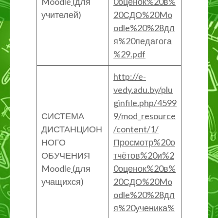
Moodle
(для
0оценок%20в%
учителей)
20СДО%20Mo
odle%20%28дл
я%20педагога
%29.pdf
http://e-
vedy.adu.by/plu
ginfile.php/4599
СИСТЕМА
9/mod_resource
ДИСТАНЦИОН
/content/1/
НОГО
Просмотр%20о
ОБУЧЕНИЯ
тчётов%20и%2
Moodle
(для
0оценок%20в%
учащихся)
20СДО%20Mo
odle%20%28дл
я%20ученика%