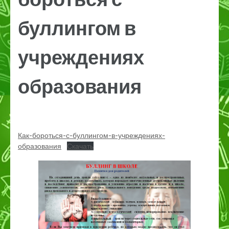
буллингом в
учреждениях
образования
Как-бороться-с-буллингом-в-учреждениях-
образования
Скачать